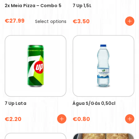
2x Meia Pizza – Combo 5
7 Up 1,5L
€
27.99
€
3.50
Select options
7 Up Lata
Água S/gás 0,50cl
€
2.20
€
0.80