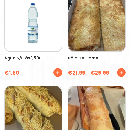
Água S/gás 1,50L
Bôla De Carne
€
1.50
€
21.99
€
29.99
–