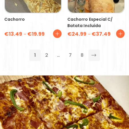
Cachorro
Cachorro Especial C/
Batata Incluída
€
13.49
€
19.99
€
24.99
€
37.49
–
–
1
2
…
7
8