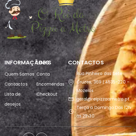
INFORMAÇÃOES
LINKS
CONTACTOS
Rua Pinheiro das Sete
Quem Somos
Conta
Cruzes, 369 | 4535-220 -
Contactos
Encomendas
Mozelos
Lista de
Checkout
geral@reipizzaametro.pt
desejos
Terça a Domingo Das 12h
ás 21h30