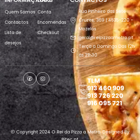
Rua Pinheiro das Sete
Quem Somos
Conta
Cruzes, 369 | 4535-220 -
Contactos
Encomendas
Mozelos
Lista de
Checkout
geral@reipizzaametro.pt
desejos
Terça a Domingo Das 12h
ás 21h30
TLM
913 460 909
913 726 220
916 095 721
Copyright 2024 O Rei da Pizza a Metro. Designed By
Bitec.pt