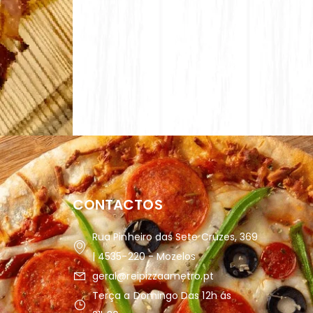
CONTACTOS
Rua Pinheiro das Sete Cruzes, 369
| 4535-220 - Mozelos
geral@reipizzaametro.pt
Terça a Domingo Das 12h ás