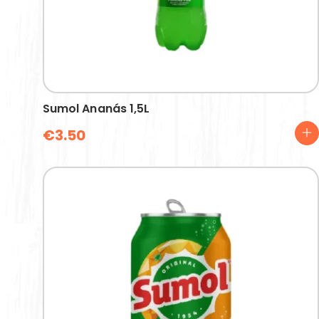
Sumol Ananás 1,5L
€
3.50