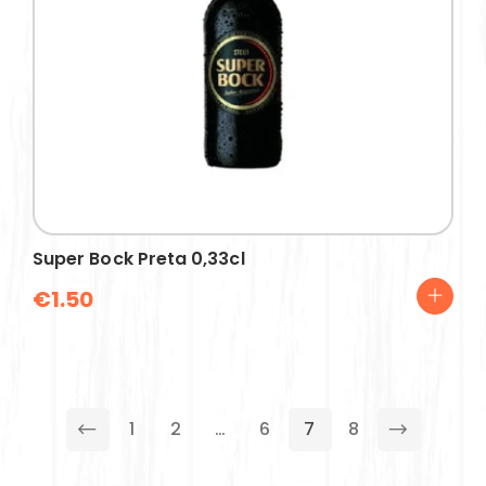
Super Bock Preta 0,33cl
€
1.50
1
2
…
6
7
8