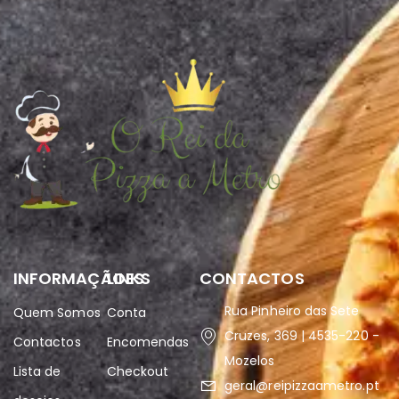
INFORMAÇÃOES
LINKS
CONTACTOS
Rua Pinheiro das Sete
Quem Somos
Conta
Cruzes, 369 | 4535-220 -
Contactos
Encomendas
Mozelos
Lista de
Checkout
geral@reipizzaametro.pt