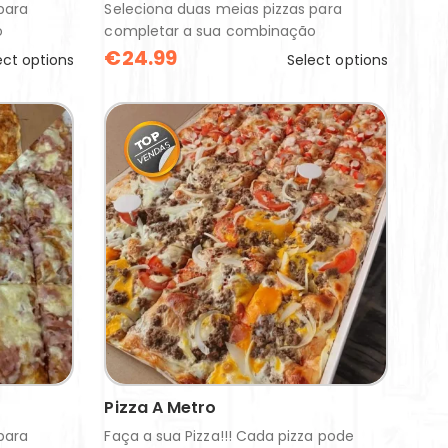
para
Seleciona duas meias pizzas para
o
completar a sua combinação
€
24.99
ect options
Select options
Pizza A Metro
para
Faça a sua Pizza!!! Cada pizza pode