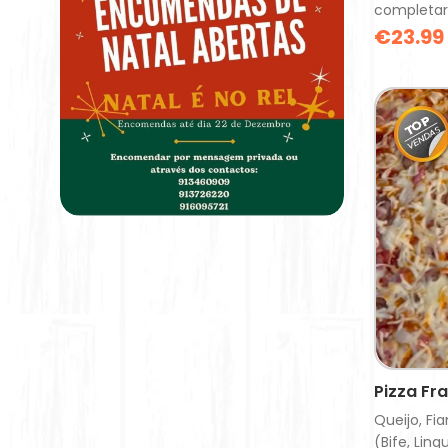
completar
€
23.99
Pizza Fr
Queijo, Fi
(Bife, Lin