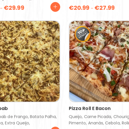
€
29.99
€
20.99
€
27.99
–
–
bab
Pizza Roll E Bacon
bab de Frango, Batata Palha,
Queijo, Carne Picada, Chouriç
a, Extra Queijo,
Pimento, Ananás, Cebola, Rol