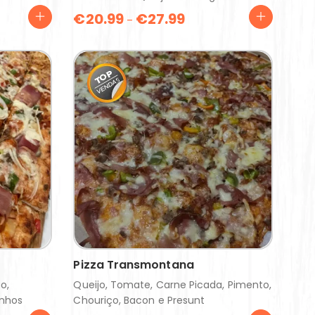
€
20.99
€
27.99
–
Pizza Transmontana
o,
Queijo, Tomate, Carne Picada, Pimento,
inhos
Chouriço, Bacon e Presunt