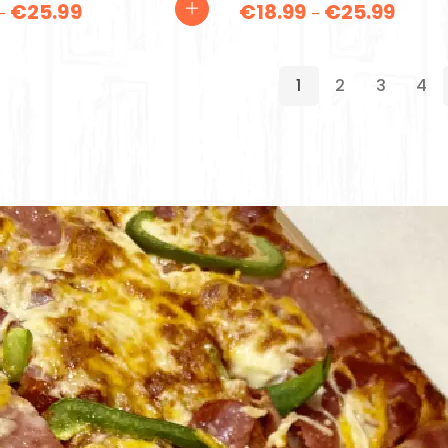
€
25.99
€
18.99
€
25.99
–
–
1
2
3
4