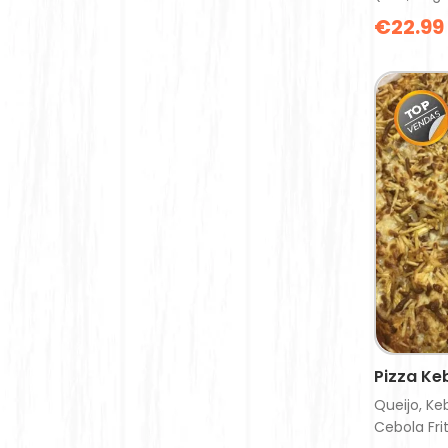
€
22.99
Pizza Ke
Queijo, Ke
Cebola Frit