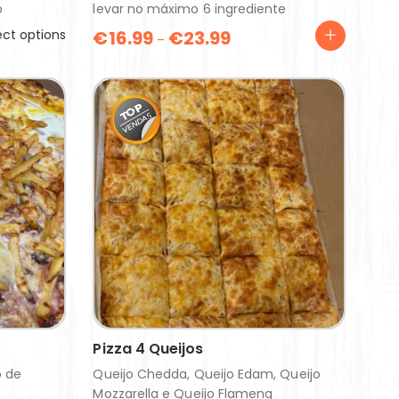
o
levar no máximo 6 ingrediente
ect options
€
16.99
€
23.99
–
Pizza 4 Queijos
o de
Queijo Chedda, Queijo Edam, Queijo
Mozzarella e Queijo Flameng