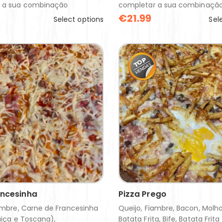
 a sua combinação
completar a sua combinaçã
€
21.99
Select options
Sel
ancesinha
Pizza Prego
ambre, Carne de Francesinha
Queijo, Fiambre, Bacon, Molh
guiça e Toscana),
Batata Frita, Bife, Batata Frita