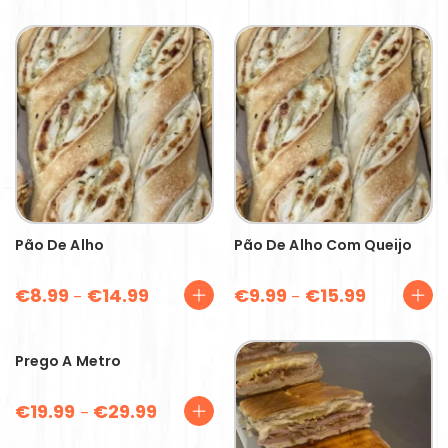
Pão De Alho
Pão De Alho Com Queijo
€
8.99
€
14.99
€
9.99
€
15.99
–
–
Prego A Metro
€
19.99
€
29.99
–