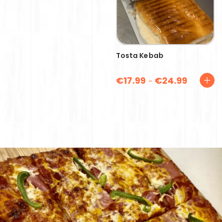
Tosta Kebab
€
17.99
€
24.99
–