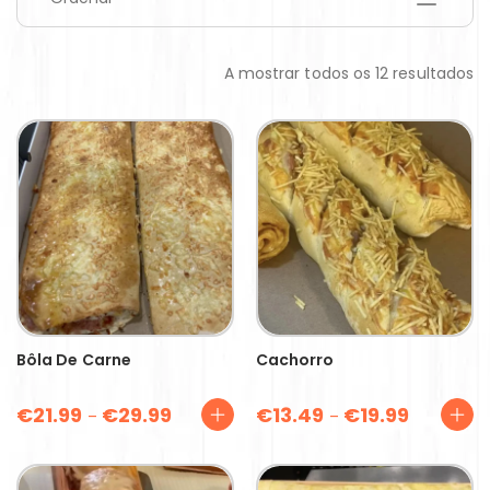
A mostrar todos os 12 resultados
Bôla De Carne
Cachorro
€
21.99
€
29.99
€
13.49
€
19.99
–
–