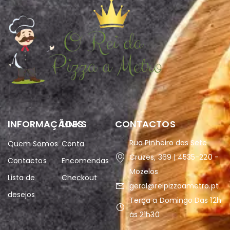
INFORMAÇÃOES
LINKS
CONTACTOS
Rua Pinheiro das Sete
Quem Somos
Conta
Cruzes, 369 | 4535-220 -
Contactos
Encomendas
Mozelos
Lista de
Checkout
geral@reipizzaametro.pt
desejos
Terça a Domingo Das 12h
ás 21h30