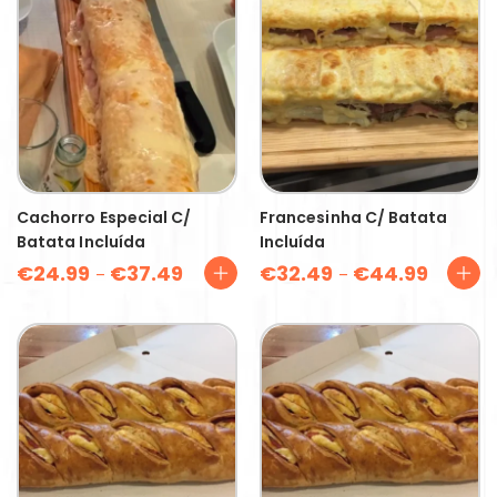
Cachorro Especial C/
Francesinha C/ Batata
Batata Incluída
Incluída
€
24.99
€
37.49
€
32.49
€
44.99
–
–