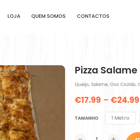
LOJA
QUEM SOMOS
CONTACTOS
Pizza Salame
Queijo, Salame, Ovo Cozido, 
€
17.99
–
€
24.99
1 Metro
TAMANHO
A