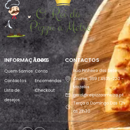
INFORMAÇÃOES
LINKS
CONTACTOS
Rua Pinheiro das Sete
Quem Somos
Conta
Cruzes, 369 | 4535-220 -
Contactos
Encomendas
Mozelos
Lista de
Checkout
geral@reipizzaametro.pt
desejos
Terça a Domingo Das 12h
ás 21h30