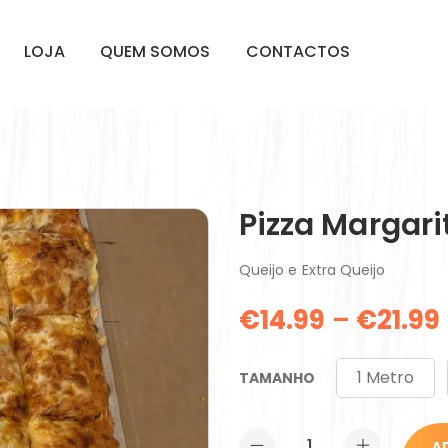
LOJA
QUEM SOMOS
CONTACTOS
Pizza Margari
Queijo e Extra Queijo
€
14.99
–
€
21.99
1 Metro
TAMANHO
A