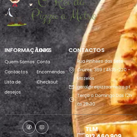
INFORMAÇÃOES
LINKS
CONTACTOS
Rua Pinheiro das Sete
Quem Somos
Conta
Cruzes, 369 | 4535-220 -
Contactos
Encomendas
Mozelos
Lista de
Checkout
geral@reipizzaametro.pt
desejos
Terça a Domingo Das 12h
ás 21h30
TLM
913 460 909