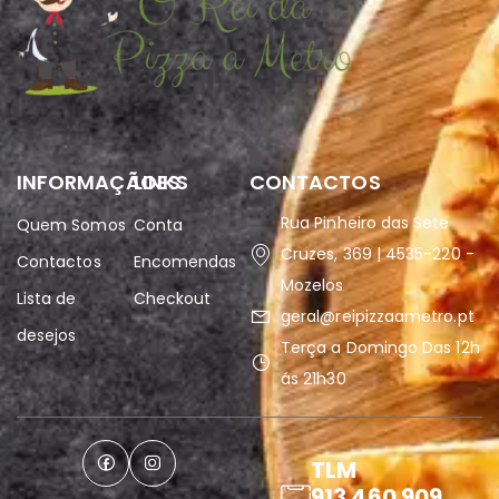
INFORMAÇÃOES
LINKS
CONTACTOS
Rua Pinheiro das Sete
Quem Somos
Conta
Cruzes, 369 | 4535-220 -
Contactos
Encomendas
Mozelos
Lista de
Checkout
geral@reipizzaametro.pt
desejos
Terça a Domingo Das 12h
ás 21h30
TLM
913 460 909