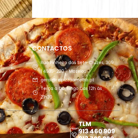
CONTACTOS
Rua Pinheiro das Sete Cruzes, 369
| 4535-220 - Mozelos
geral@reipizzaametro.pt
Terça a Domingo Das 12h ás
21h30
TLM
913 460 909