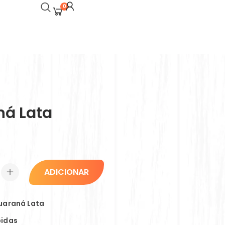
0
á Lata
ADICIONAR
uaraná Lata
bidas