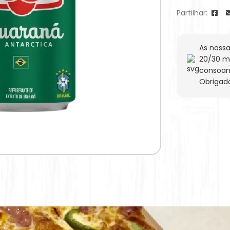
Partilhar:
As nossa
20/30 m
consoan
Obrigad