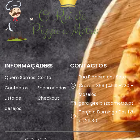
INFORMAÇÃOES
LINKS
CONTACTOS
Rua Pinheiro das Sete
Quem Somos
Conta
Cruzes, 369 | 4535-220 -
Contactos
Encomendas
Mozelos
Lista de
Checkout
geral@reipizzaametro.pt
desejos
Terça a Domingo Das 12h
ás 21h30