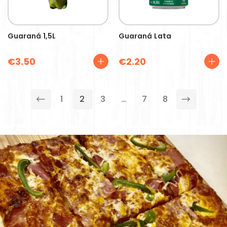
Guaraná 1,5L
Guaraná Lata
€
3.50
€
2.20
1
2
3
…
7
8