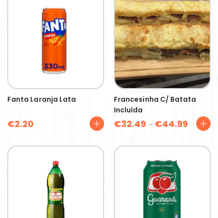
Fanta Laranja Lata
Francesinha C/ Batata
Incluída
€
2.20
€
32.49
€
44.99
–