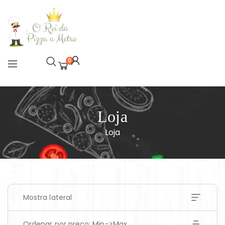
0
Loja
Loja
Mostra lateral
Ordenar por preço: Min->Max