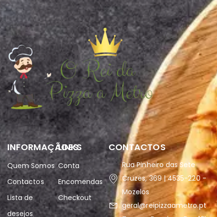
INFORMAÇÃOES
LINKS
CONTACTOS
Rua Pinheiro das Sete
Quem Somos
Conta
Cruzes, 369 | 4535-220 -
Contactos
Encomendas
Mozelos
Lista de
Checkout
geral@reipizzaametro.pt
desejos