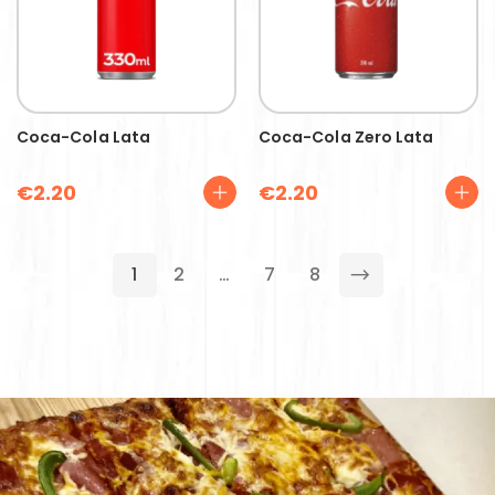
Coca-Cola Lata
Coca-Cola Zero Lata
€
2.20
€
2.20
1
2
…
7
8