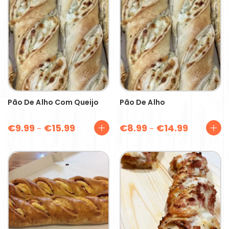
Pão De Alho Com Queijo
Pão De Alho
€
9.99
€
15.99
€
8.99
€
14.99
–
–