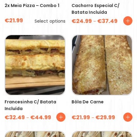
2x Meia Pizza – Combo 1
Cachorro Especial C/
Batata Incluída
€
21.99
€
24.99
€
37.49
Select options
–
Francesinha C/ Batata
Bôla De Carne
Incluída
€
32.49
€
44.99
€
21.99
€
29.99
–
–