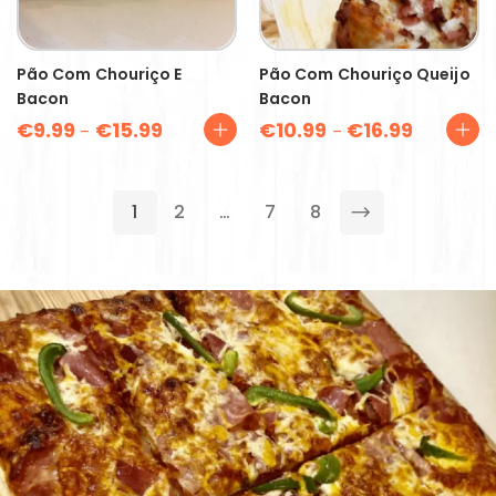
Pão Com Chouriço E
Pão Com Chouriço Queijo
Bacon
Bacon
€
9.99
€
15.99
€
10.99
€
16.99
–
–
1
2
…
7
8