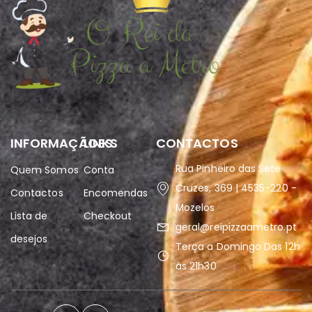
INFORMAÇÃOES
LINKS
CONTACTOS
Rua Pinheiro das Sete
Quem Somos
Conta
Cruzes, 369 | 4535-220 -
Contactos
Encomendas
Mozelos
Lista de
Checkout
geral@reipizzaametro.pt
desejos
Terça a Domingo Das 12h
ás 21h30