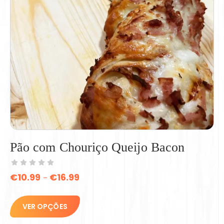
Pão com Chouriço Queijo Bacon
€
10.99
€
16.99
–
VER OPÇÕES