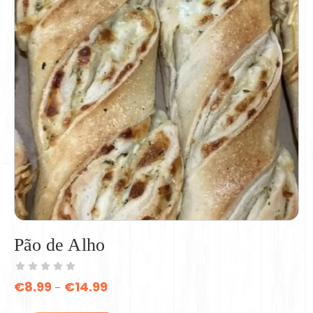
Pão de Alho
€
8.99
€
14.99
–