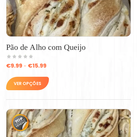
Pão de Alho com Queijo
€
9.99
€
15.99
–
VER OPÇÕES