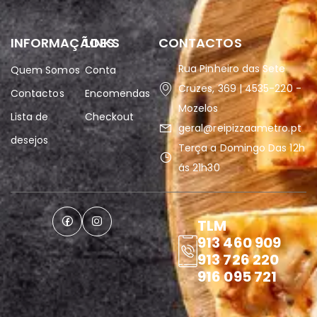
INFORMAÇÃOES
LINKS
CONTACTOS
Rua Pinheiro das Sete
Quem Somos
Conta
Cruzes, 369 | 4535-220 -
Contactos
Encomendas
Mozelos
Lista de
Checkout
geral@reipizzaametro.pt
desejos
Terça a Domingo Das 12h
ás 21h30
TLM
913 460 909
913 726 220
916 095 721