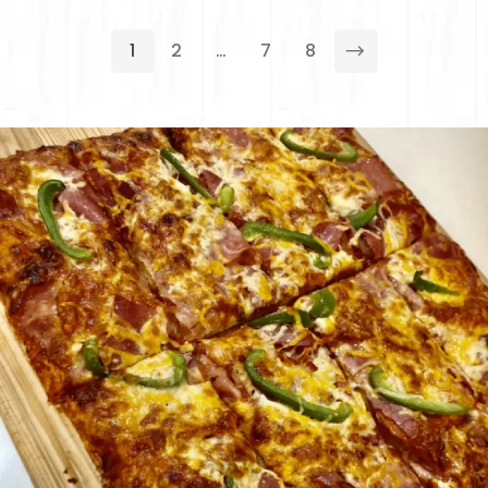
1
2
…
7
8