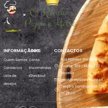
INFORMAÇÃOES
LINKS
CONTACTOS
Rua Pinheiro das Sete
Quem Somos
Conta
Cruzes, 369 | 4535-220 -
Contactos
Encomendas
Mozelos
Lista de
Checkout
geral@reipizzaametro.pt
desejos
Terça a Domingo Das 12h
ás 21h30