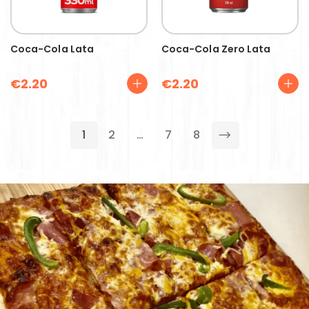
Coca-Cola Lata
Coca-Cola Zero Lata
€
2.20
€
2.20
1
2
…
7
8