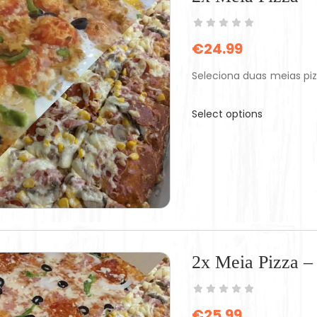
€
24.99
Seleciona duas meias pi
Select options
2x Meia Pizza 
€
25.99