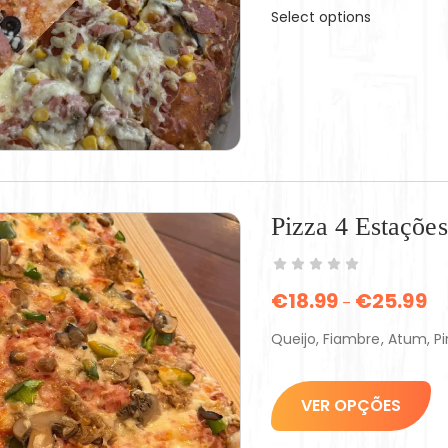
Select options
Pizza 4 Estações
€
18.99
€
25.99
–
Queijo, Fiambre, Atum, 
VER OPÇÕES