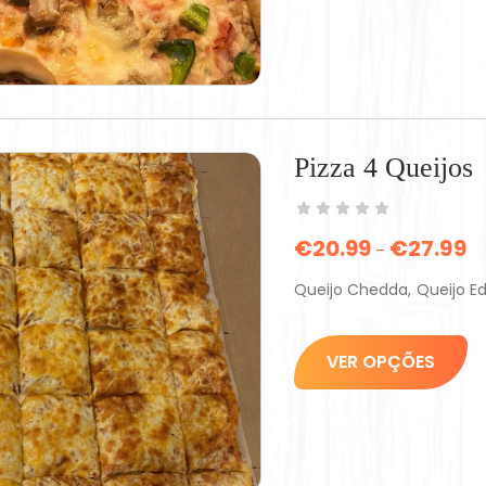
Pizza 4 Queijos
€
20.99
€
27.99
–
Queijo Chedda, Queijo E
VER OPÇÕES