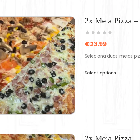
2x Meia Pizza 
€
23.99
Seleciona duas meias pi
Select options
2x Meia Pizza 