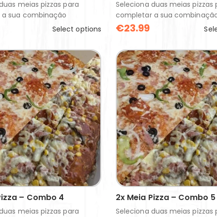
duas meias pizzas para
Seleciona duas meias pizzas 
 a sua combinação
completar a sua combinaçã
€
23.99
Select options
Sel
Pizza – Combo 4
2x Meia Pizza – Combo 5
duas meias pizzas para
Seleciona duas meias pizzas 