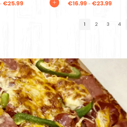
€
25.99
€
16.99
€
23.99
–
–
1
2
3
4