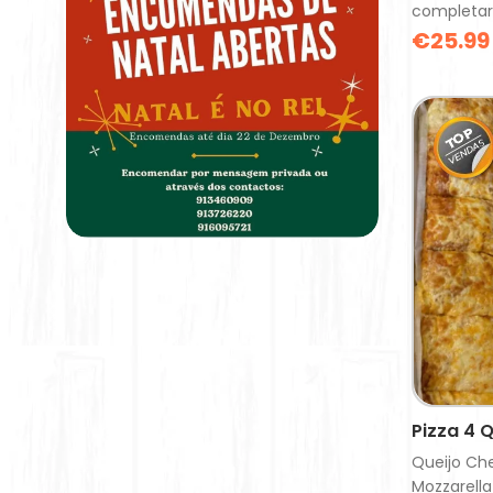
completar
€
25.99
Pizza 4 Q
Queijo Ch
Mozzarell