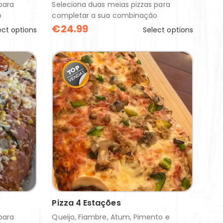
para
Seleciona duas meias pizzas para
o
completar a sua combinação
€
24.99
ect options
Select options
Pizza 4 Estações
para
Queijo, Fiambre, Atum, Pimento e