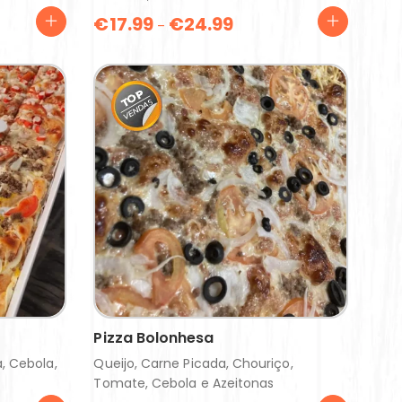
€
17.99
€
24.99
–
Pizza Bolonhesa
, Cebola,
Queijo, Carne Picada, Chouriço,
Tomate, Cebola e Azeitonas