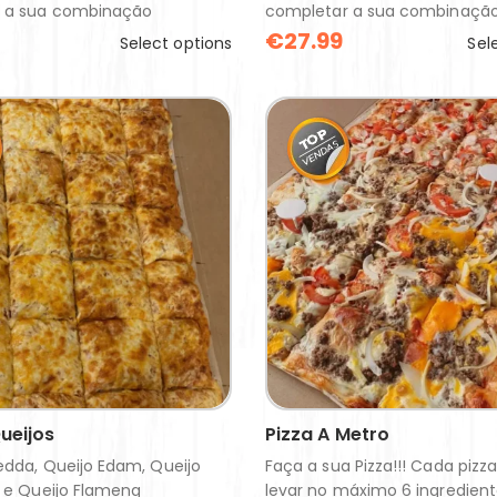
 a sua combinação
completar a sua combinaçã
€
27.99
Select options
Sel
ueijos
Pizza A Metro
edda, Queijo Edam, Queijo
Faça a sua Pizza!!! Cada pizz
a e Queijo Flameng
levar no máximo 6 ingredien