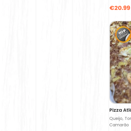
€
20.99
Pizza Atl
Queijo, T
Camarão