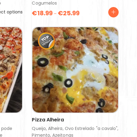
o
Cogumelos
ect options
€
18.99
€
25.99
–
Pizza Alheira
a pode
Queijo, Alheira, Ovo Estrelado "a cavalo",
te
Pimento, Azeitonas