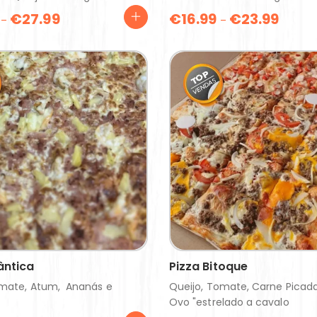
€
27.99
€
16.99
€
23.99
–
–
ântica
Pizza Bitoque
omate, Atum, Ananás e
Queijo, Tomate, Carne Picada
Ovo "estrelado a cavalo