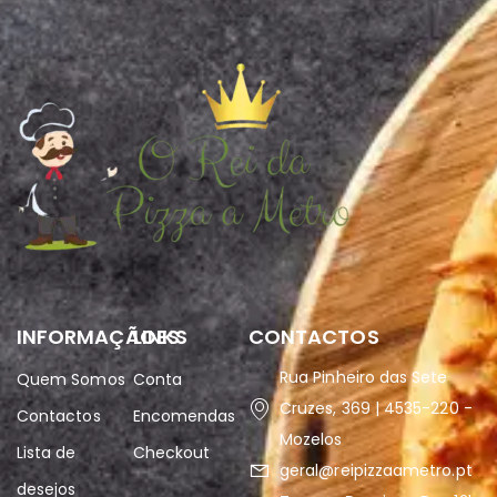
INFORMAÇÃOES
LINKS
CONTACTOS
Rua Pinheiro das Sete
Quem Somos
Conta
Cruzes, 369 | 4535-220 -
Contactos
Encomendas
Mozelos
Lista de
Checkout
geral@reipizzaametro.pt
desejos