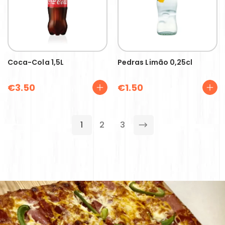
Coca-Cola 1,5L
Pedras Limão 0,25cl
€
3.50
€
1.50
1
2
3